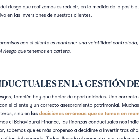
n del riesgo que realizamos es reducir, en la medida de lo posible
o en las inversiones de nuestros clientes.
romisos con el cliente es mantener una volatilidad controlada, 
el riesgo que tenemos en cartera
.
NDUCTUALES EN LA GESTIÓN DE
iesgos, también hay que hablar de oportunidades. Una correcta 
 con el cliente y un correcto asesoramiento patrimonial. Muchas
rteras, sino en
las
decisiones erróneas que se toman en mom
amos el Behavioural Finance, las finanzas conductuales nos ind
r, sabemos que es más propenso a decidirse a invertir tras años 
caídas del mercado. Todos, llegado el momento, nos podemos p