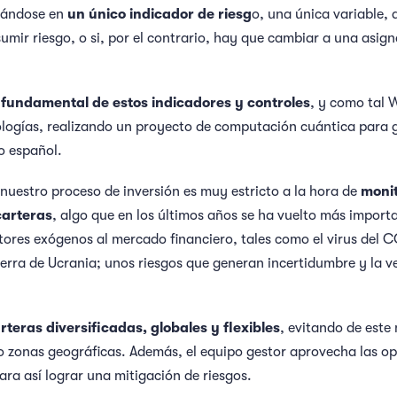
pándose en
un único indicador de riesg
o, una única variable, q
umir riesgo, o si, por el contrario, hay que cambiar a una asig
 fundamental de estos indicadores y controles
, y como tal 
logías, realizando un proyecto de computación cuántica para g
o español.
nuestro proceso de inversión es muy estricto a la hora de
monit
carteras
, algo que en los últimos años se ha vuelto más import
tores exógenos al mercado financiero, tales como el virus del C
erra de Ucrania; unos riesgos que generan incertidumbre y la ve
rteras diversificadas, globales y flexibles
, evitando de este
o zonas geográficas. Además, el equipo gestor aprovecha las op
ara así lograr una mitigación de riesgos.