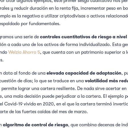
r citar algunos ejemplos, este primer sesgo cualitativo nos per
ales y reducir duración en la renta fija, incrementar peso en bo
emplo es la negativa a utilizar criptodivisas o activos relaciona
 respaldado por fundamentales.
egramos una serie de
controles cuantitativos
de riesgo a nivel 
ón a cada uno de los activos de forma individualizado. Esta ges
ondo
Welzia Ahorro 5
, que cuenta con un patrimonio superior a l
s.
ón dota al fondo de una
elevada capacidad de adaptación
, p
cuestión de días; lo que se traduce en una
volatilidad más red
, permite lograr una cartera resiliente. De nada sirve acertar en
te, una mala decisión puede perjudicar a la cartera. El ejemplo
 del Covid-19 vivida en 2020, en el que la cartera terminó inver
arte de las fuertes caídas del mes de marzo.
un
algoritmo de control de riesgo
, que combina decenas de in