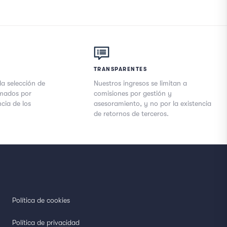
TRANSPARENTES
la selección de
Nuestros ingresos se limitan a
imados por
comisiones por gestión y
cia de los
asesoramiento, y no por la existencia
de retornos de terceros.
Política de cookies
Política de privacidad