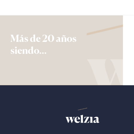
Más de 20 años
siendo…