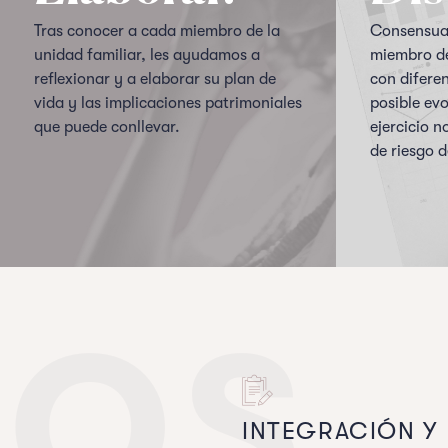
Tras conocer a cada miembro de la
Consensuad
unidad familiar, les ayudamos a
miembro de
reflexionar y a elaborar su plan de
con diferen
vida y las implicaciones patrimoniales
posible evo
que puede conllevar.
ejercicio n
de riesgo d
OS
INTEGRACIÓN Y