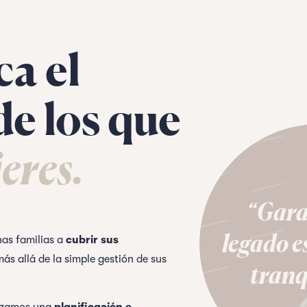
ca el
de los que
eres.
“Gara
legado es
as familias a
cubrir sus
ás allá de la simple gestión de sus
tranq