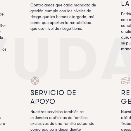
LA
Controlamos que cada mandato de
gestión cumpla con los niveles de
Peri
del
riesgo que les hemos otorgado, así
con e
como que aporten la rentabilidad
concl
ibe
que ese nivel de riesgo tiene.
YUD
análi
n
que, 
de
se pu
mand
 los
SERVICIO DE
RE
APOYO
GE
Nuestros servicios también se
Nues
s
extienden a oficinas de familias
allá 
pre
exclusivas de una familia actuando
Trab
como equipo independiente
aseso