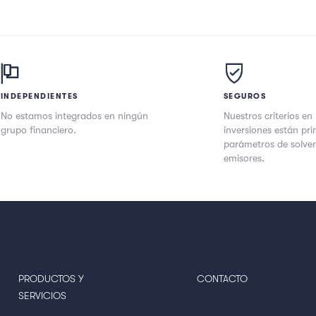
INDEPENDIENTES
SEGUROS
No estamos integrados en ningún
Nuestros criterios en 
grupo financiero.
inversiones están pr
parámetros de solven
emisores.
PRODUCTOS Y
CONTACTO
SERVICIOS