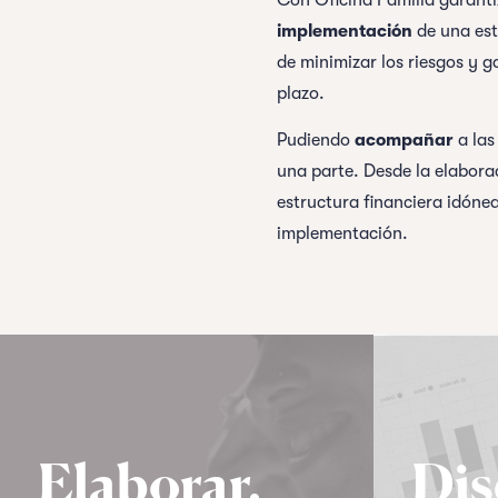
Con Oficina Familia garant
implementación
de una estr
de minimizar los riesgos y g
plazo.
Pudiendo
acompañar
a las
una parte. Desde la elaborac
estructura financiera idóne
implementación.
Elaborar.
Dis