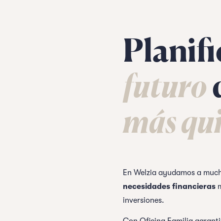
Planifi
futuro
más qui
En Welzia ayudamos a much
necesidades financieras
m
inversiones.