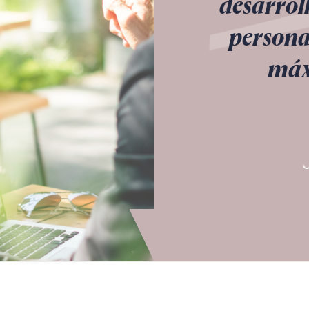
desarrol
persona
máxi