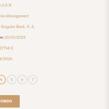
:
0,5 %
lzia Management
:
Singular Bank, S. A.
ón:
20/01/2023
,27748 €
8/2026
L FONDO