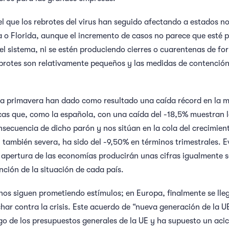
l que los rebrotes del virus han seguido afectando a estados 
 o Florida, aunque el incremento de casos no parece que esté 
del sistema, ni se estén produciendo cierres o cuarentenas de f
 brotes son relativamente pequeños y las medidas de contenció
a primavera han dado como resultado una caída récord en la m
icas que, como la española, con una caída del -18,5% muestran l
secuencia de dicho parón y nos sitúan en la cola del crecimien
, también severa, ha sido del -9,50% en términos trimestrales. 
apertura de las economías producirán unas cifras igualmente s
ión de la situación de cada país.
rnos siguen prometiendo estímulos; en Europa, finalmente se lle
har contra la crisis. Este acuerdo de “nueva generación de la U
de los presupuestos generales de la UE y ha supuesto un acica