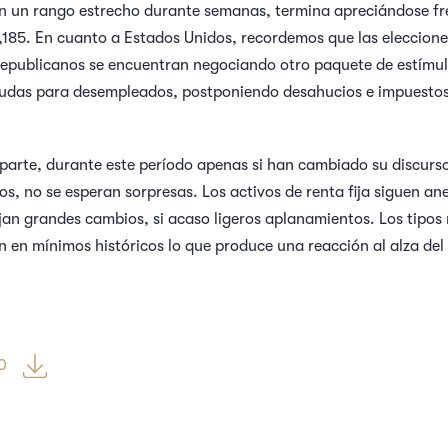
n un rango estrecho durante semanas, termina apreciándose fre
,185. En cuanto a Estados Unidos, recordemos que las eleccione
publicanos se encuentran negociando otro paquete de estímulo
udas para desempleados, postponiendo desahucios e impuestos d
 parte, durante este período apenas si han cambiado su discurs
os, no se esperan sorpresas. Los activos de renta fija siguen an
ejan grandes cambios, si acaso ligeros aplanamientos. Los tipos
n en mínimos históricos lo que produce una reacción al alza del
0