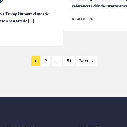
P
referencia a dónde invertir en r
no a Trump Durante el mes de
READ MORE →
rcado han estado […]
1
2
…
31
Next →