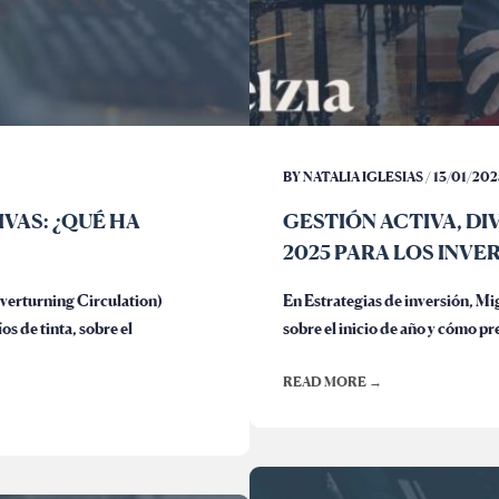
BY NATALIA IGLESIAS / 13/01/202
IVAS: ¿QUÉ HA
GESTIÓN ACTIVA, DI
2025 PARA LOS INVE
verturning Circulation)
En Estrategias de inversión, M
s de tinta, sobre el
sobre el inicio de año y cómo pr
READ MORE →