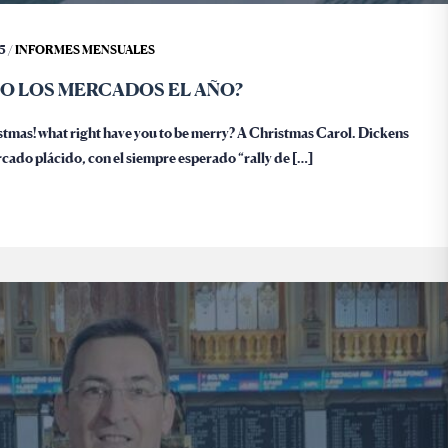
5 /
INFORMES MENSUALES
O LOS MERCADOS EL AÑO?
stmas! what right have you to be merry? A Christmas Carol. Dickens
cado plácido, con el siempre esperado “rally de […]