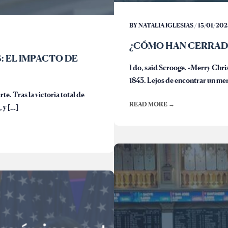
BY NATALIA IGLESIAS / 13/01/202
¿CÓMO HAN CERRAD
: EL IMPACTO DE
I do, said Scrooge. «Merry Chri
1843. Lejos de encontrar un mer
e. Tras la victoria total de
READ MORE →
, y […]