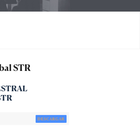
obal STR
ESTRAL
STR
DESCARGAR